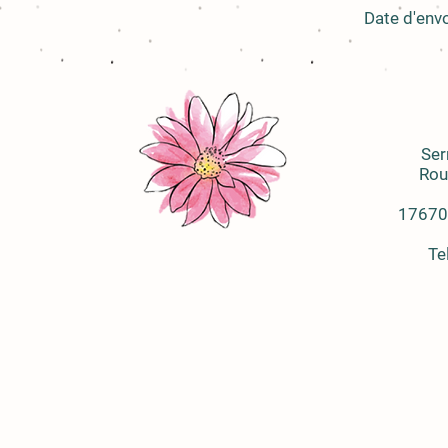
Date d'envo
Ser
Rou
17670
Te